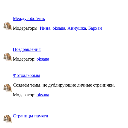
Междусобойчик
Модераторы:
Инна
,
oksana
,
Аннушка
,
Бархан
Поздравления
Модератор:
oksana
Фотоальбомы
Создаём темы, не дублирующие личные странички.
Модератор:
oksana
Страницы памяти