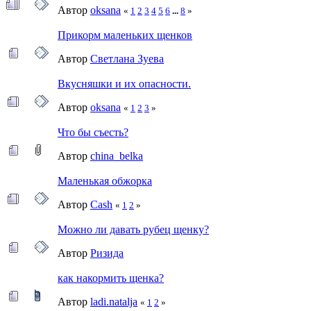
Автор
oksana
«
1
2
3
4
5
6
...
8
»
Прикорм маленьких щенков
Автор
Светлана Зуева
Вкусняшки и их опасности.
Автор
oksana
«
1
2
3
»
Что бы съесть?
Автор
china_belka
Маленькая обжорка
Автор
Cash
«
1
2
»
Можно ли давать рубец щенку?
Автор
Ризида
как накормить щенка?
Автор
ladi.natalja
«
1
2
»