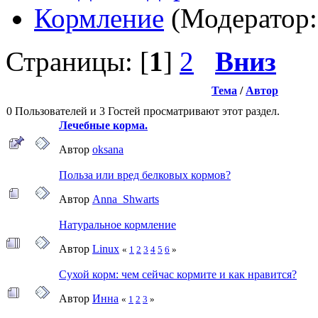
Кормление
(Модератор
Страницы: [
1
]
2
Вниз
Тема
/
Автор
0 Пользователей и 3 Гостей просматривают этот раздел.
Лечебные корма.
Автор
oksana
Польза или вред белковых кормов?
Автор
Anna_Shwarts
Натуральное кормление
Автор
Linux
«
1
2
3
4
5
6
»
Сухой корм: чем сейчас кормите и как нравится?
Автор
Инна
«
1
2
3
»