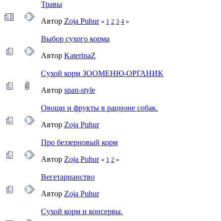
Травы
Автор
Zoja Puhur
«
1
2
3
4
»
Выбор сухого корма
Автор
KaterinaZ
Сухой корм ЗООМЕНЮ-ОРГАНИК
Автор
span-style
Овощи и фрукты в рационе собак.
Автор
Zoja Puhur
Про беззерновый корм
Автор
Zoja Puhur
«
1
2
»
Вегетарианство
Автор
Zoja Puhur
Cухой корм и консервы.