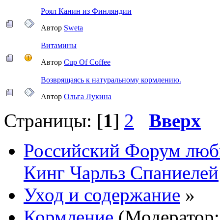
Роял Канин из Финляндии
Автор
Sweta
Витамины
Автор
Cup Of Coffee
Возврящаясь к натуральному кормлению.
Автор
Ольга Лукина
Страницы: [
1
]
2
Вверх
Российский Форум люби
Кинг Чарльз Спаниелей
Уход и содержание
»
Кормление
(Модератор