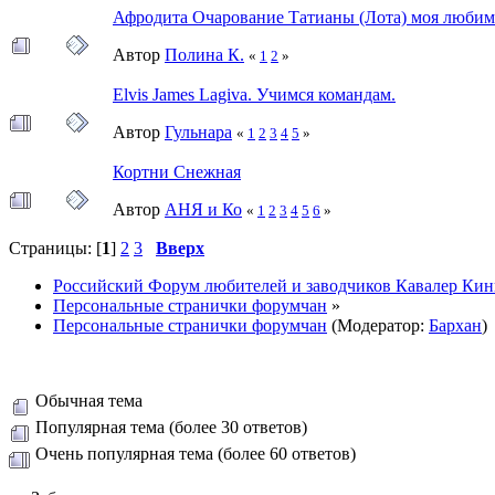
Афродита Очарование Татианы (Лота) моя любим
Автор
Полина К.
«
1
2
»
Elvis James Lagiva. Учимся командам.
Автор
Гульнара
«
1
2
3
4
5
»
Кортни Снежная
Автор
АНЯ и Ко
«
1
2
3
4
5
6
»
Страницы: [
1
]
2
3
Вверх
Российский Форум любителей и заводчиков Кавалер Кин
Персональные странички форумчан
»
Персональные странички форумчан
(Модератор:
Бархан
)
Обычная тема
Популярная тема (более 30 ответов)
Очень популярная тема (более 60 ответов)