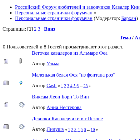
Российский Форум любителей и заводчиков Кавалер Кин
Персональные странички форумчан
»
Персональные странички форумчан
(Модератор:
Бархан
)
Страницы: [
1
]
2
3
Вниз
Тема
/
А
0 Пользователей и 8 Гостей просматривают этот раздел.
Веточка кавалеров из Альмаре Феа
Автор
Ульма
Маленькая белая Фея "из фонтана роз"
Автор
Cash
«
1
2
3
4
5
6
...
28
»
Виксам Леон Борн То Вин
Автор
Анна Нестерова
Девочки Кавалерчики в г.Пскове
Автор
Лилуша
«
1
2
3
4
5
6
...
10
»