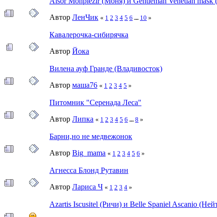
Aisor Monplezir (Моня) и Gentleman Venetian mask
Автор
ЛенЧик
«
1
2
3
4
5
6
...
10
»
Кавалерочка-сибирячка
Автор
Йока
Вилена ауф Гранде (Владивосток)
Автор
маша76
«
1
2
3
4
5
»
Питомник "Серенада Леса"
Автор
Липка
«
1
2
3
4
5
6
...
8
»
Барни,но не медвежонок
Автор
Big_mama
«
1
2
3
4
5
6
»
Агнесса Блонд Рутавин
Автор
Лариса Ч
«
1
2
3
4
»
Azartis Iscusitel (Ричи) и Belle Spaniel Ascanio (Ней