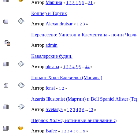
Автор
Марина
«
1
2
3
4
5
6
...
31
»
Коппер и Тортик
Автор
Alexandratsar
«
1
2
3
»
Перенесено: Уинстон и Клементина - почти Черч
Автор
admin
Кавалерские будни.
Автор
oksana
«
1
2
3
4
5
6
...
44
»
Понарт Холл Ежевичка (Маняша)
Автор
fensi
«
1
2
»
Azartis Illusionist (Мартин) и Bell Spaniel Alister (Те
Автор
Svetasya
«
1
2
3
4
5
6
...
13
»
Шерлок Холмс, истинный англичанин :)
Автор
Bafee
«
1
2
3
4
5
6
...
9
»