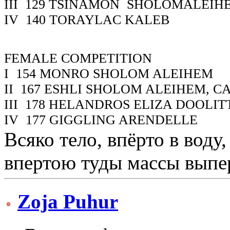
III
129
TSINAMON SHOLOMALEIHE
IV
140
TORAYLAC KALEB
FEMALE COMPETITION
I
154
MONRO SHOLOM ALEIHEM
II
167
ESHLI SHOLOM ALEIHEM, C
III
178
HELANDROS ELIZA DOOLIT
IV
177
GIGGLING ARENDELLE
Всяко тело, впёрто в воду
впертою туды массы выпер
Zoja Puhur