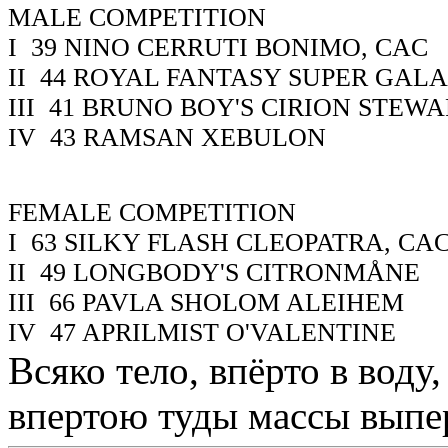
MALE COMPETITION
I
39
NINO CERRUTI BONIMO, CAC
II
44
ROYAL FANTASY SUPER GAL
III
41
BRUNO BOY'S CIRION STEW
IV
43
RAMSAN XEBULON
FEMALE COMPETITION
I
63
SILKY FLASH CLEOPATRA, CA
II
49
LONGBODY'S CITRONMÅNE
III
66
PAVLA SHOLOM ALEIHEM
IV
47
APRILMIST O'VALENTINE
Всяко тело, впёрто в воду
впертою туды массы выпер