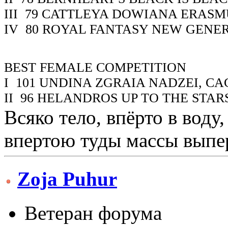
III
79
CATTLEYA DOWIANA ERASM
IV
80
ROYAL FANTASY NEW GENE
BEST FEMALE COMPETITION
I
101
UNDINA ZGRAIA NADZEI, CA
II
96
HELANDROS UP TO THE STAR
Всяко тело, впёрто в воду
впертою туды массы выпер
Zoja Puhur
Ветеран форума