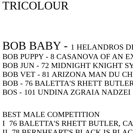
TRICOLOUR
BOB BABY -
1
HELANDROS D
BOB PUPPY -
8
CASANOVA OF AN E
BOB JUN -
72
MIDNIGHT KNIGHT SY
BOB VET -
81
ARIZONA MAN DU CH
BOB -
76
BALETTA'S RHETT BUTLER
BOS -
101
UNDINA ZGRAIA NADZEI 
BEST MALE COMPETITION
I
76
BALETTA'S RHETT BUTLER, C
II
78
BERNHEART'S BLACK IS BLA