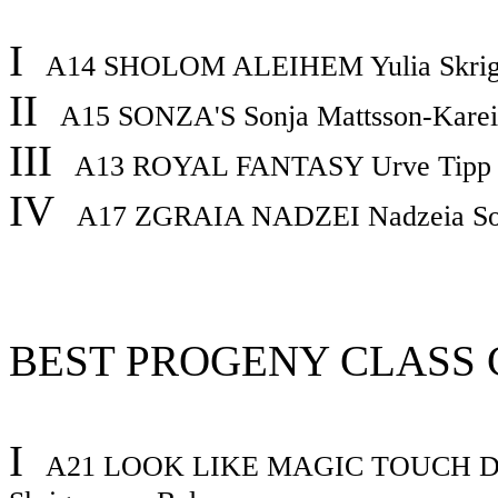
I
A14
SHOLOM ALEIHEM
Yulia Skri
II
A15
SONZA'S
Sonja Mattsson-Karei
III
A13
ROYAL FANTASY
Urve Tipp 
IV
A17
ZGRAIA NADZEI
Nadzeia Sor
BEST PROGENY CLASS
I
A21
LOOK LIKE MAGIC TOUCH D