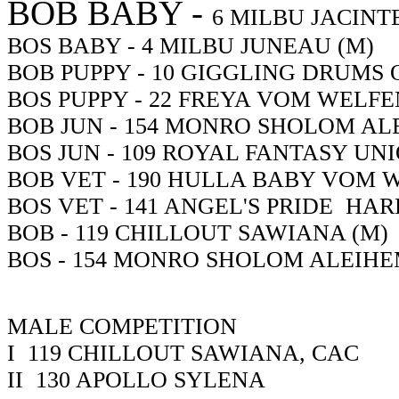
BOB BABY -
6
MILBU JACINTE
BOS BABY -
4
MILBU JUNEAU (M)
BOB PUPPY -
10
GIGGLING DRUMS 
BOS PUPPY -
22
FREYA VOM WELFEN
BOB JUN -
154
MONRO SHOLOM ALEI
BOS JUN -
109
ROYAL FANTASY UNI
BOB VET -
190
HULLA BABY VOM 
BOS VET -
141
ANGEL'S PRIDE HAR
BOB -
119
CHILLOUT SAWIANA (M)
BOS -
154
MONRO SHOLOM ALEIH
MALE COMPETITION
I
119
CHILLOUT SAWIANA, CAC
II
130
APOLLO SYLENA