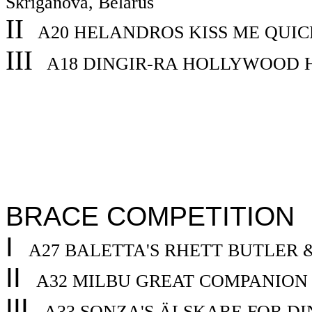
Skriganova, Belarus
II
A20
HELANDROS KISS ME QUIC
III
A18
DINGIR-RA HOLLYWOOD H
BRACE COMPETITION
I
A27
BALETTA'S RHETT BUTLER
II
A32
MILBU GREAT COMPANIO
III
A33
SONZA'S ÄLSKARE FOR D