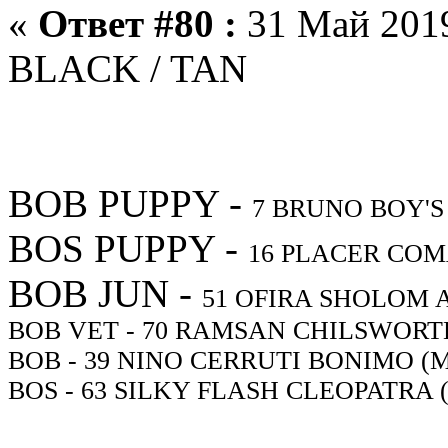
«
Ответ #80 :
31 Май 2019
BLACK / TAN
BOB PUPPY -
7
BRUNO BOY'S 
BOS PUPPY -
16
PLACER COMA
BOB JUN -
51
OFIRA SHOLOM A
BOB VET -
70
RAMSAN CHILSWORTH L
BOB -
39
NINO CERRUTI BONIMO (M
BOS -
63
SILKY FLASH CLEOPATRA (