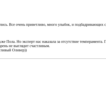
лись. Все очень приветливо, много улыбок, и подбадривающих сл
же Пола. Но эксперт нас наказала за отсутствие темперамента. 
арень не выглядит счастливым.
стливый Оливер))