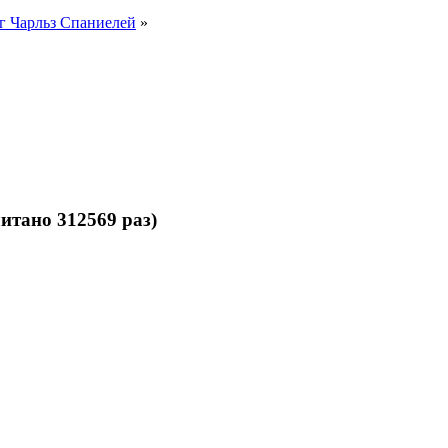
г Чарльз Спаниелей
»
тано 312569 раз)