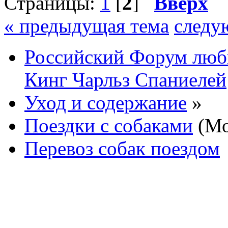
Страницы:
1
[
2
]
Вверх
« предыдущая тема
следу
Российский Форум люби
Кинг Чарльз Спаниелей
Уход и содержание
»
Поездки с собаками
(Мо
Перевоз собак поездом