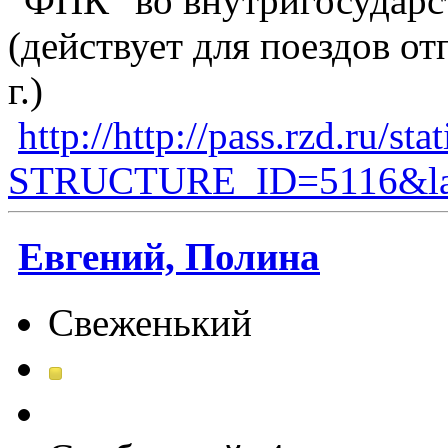
"ФПК" во внутригосудар
(действует для поездов от
г.)
http://http://pass.rzd.ru/sta
STRUCTURE_ID=5116&lay
Евгений, Полина
Свеженький