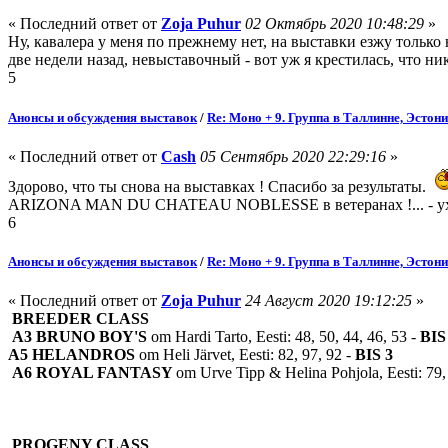
« Последний ответ от
Zoja Puhur
02 Октябрь 2020 10:48:29
»
Ну, кавалера у меня по прежнему нет, на выставки езжу только н
две недели назад, невыставочный - вот уж я крестилась, что ник
5
Анонсы и обсуждения выставок
/
Re: Моно + 9. Группа в Таллинне, Эстон
« Последний ответ от
Cash
05 Сентябрь 2020 22:29:16
»
Здорово, что ты снова на выставках ! Спасибо за результаты.
ARIZONA MAN DU CHATEAU NOBLESSE в ветеранах !... - ух ты 
6
Анонсы и обсуждения выставок
/
Re: Моно + 9. Группа в Таллинне, Эстон
« Последний ответ от
Zoja Puhur
24 Август 2020 19:12:25
»
BREEDER CLASS
A3
BRUNO BOY'S
om Hardi Tarto, Eesti: 48, 50, 44, 46, 53 -
BIS
A5
HELANDROS
om Heli Järvet, Eesti: 82, 97, 92 -
BIS 3
A6
ROYAL FANTASY
om Urve Tipp & Helina Pohjola, Eesti: 79,
PROGENY CLASS