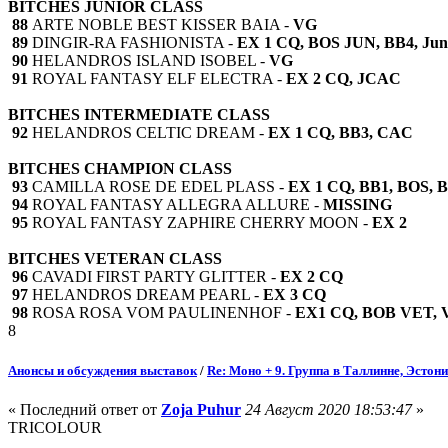
BITCHES JUNIOR CLASS
88
ARTE NOBLE BEST KISSER BAIA -
VG
89
DINGIR-RA FASHIONISTA -
EX 1 CQ, BOS JUN, BB4, Juni
90
HELANDROS ISLAND ISOBEL -
VG
91
ROYAL FANTASY ELF ELECTRA -
EX 2 CQ, JCAC
BITCHES INTERMEDIATE CLASS
92
HELANDROS CELTIC DREAM -
EX 1 CQ, BB3, CAC
BITCHES CHAMPION CLASS
93
CAMILLA ROSE DE EDEL PLASS -
EX 1 CQ, BB1, BOS, B
94
ROYAL FANTASY ALLEGRA ALLURE -
MISSING
95
ROYAL FANTASY ZAPHIRE CHERRY MOON -
EX 2
BITCHES VETERAN CLASS
96
CAVADI FIRST PARTY GLITTER -
EX 2 CQ
97
HELANDROS DREAM PEARL -
EX 3 CQ
98
ROSA ROSA VOM PAULINENHOF -
EX1 CQ, BOB VET, V
8
Анонсы и обсуждения выставок
/
Re: Моно + 9. Группа в Таллинне, Эстон
« Последний ответ от
Zoja Puhur
24 Август 2020 18:53:47
»
TRICOLOUR