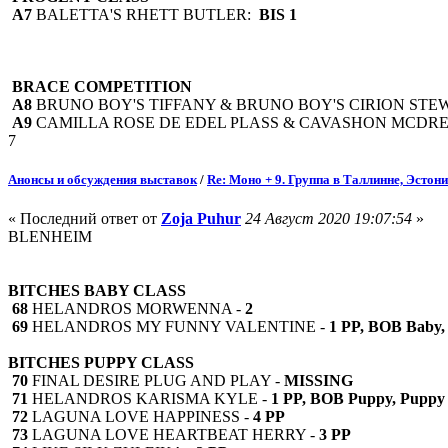
A7
BALETTA'S RHETT BUTLER:
BIS 1
BRACE COMPETITION
A8
BRUNO BOY'S TIFFANY & BRUNO BOY'S CIRION ST
A9
CAMILLA ROSE DE EDEL PLASS & CAVASHON MCDR
7
Анонсы и обсуждения выставок
/
Re: Моно + 9. Группа в Таллинне, Эстон
« Последний ответ от
Zoja Puhur
24 Август 2020 19:07:54
»
BLENHEIM
BITCHES BABY CLASS
68
HELANDROS MORWENNA -
2
69
HELANDROS MY FUNNY VALENTINE -
1 PP, BOB Baby,
BITCHES PUPPY CLASS
70
FINAL DESIRE PLUG AND PLAY -
MISSING
71
HELANDROS KARISMA KYLE -
1 PP, BOB Puppy, Puppy
72
LAGUNA LOVE HAPPINESS -
4 PP
73
LAGUNA LOVE HEARTBEAT HERRY -
3 PP