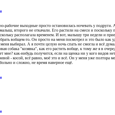
ия
чно-рабочие выходные просто остановилась ночевать у подруги. 
малыш, второго не откачали. Его растили на смеси и поскольку 
кольку располагала временем. И вот, малышу три недели и приезж
и брать вобщем-то. Он просто на меня посмотрел и это было как
 меня выбирал. А я почти целую ночь спать не смогла и всё думал
овая собака "козявка", как его растить вобще, к тому же я в очер
ет мне? как-нибудь получится, если на щенка ни у кого видов не
кривой - косой, всё равно, моё это и всё. Он у меня уже полтора м
 больно и сложно, не время наверное ещё.
ия
ия