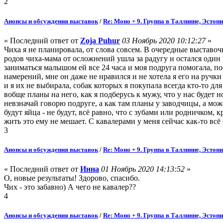
2
Анонсы и обсуждения выставок
/
Re: Моно + 9. Группа в Таллинне, Эстон
« Последний ответ от
Zoja Puhur
03 Ноябрь 2020 10:12:27
»
Чиха я не планировала, от слова совсем. В очередные выставо
родов чиха-мама от осложнений ушла за радугу и остался один 
заниматься малышом ей все 24 часа и моя подруга помогала, пос
намерений, мне он даже не нравился и не хотела я его на ручк
и я их не выбирала, собак которых я покупала всегда кто-то для
вобще планы на него, как я подберусь к мужу, что у нас будет н
невзначай говорю подруге, а как там планы у заводчицы, а мож
будут яйца - не будут, всё равно, что с зубами или родничком, 
жить это ему не мешает. С кавалерами у меня сейчас как-то всё
3
Анонсы и обсуждения выставок
/
Re: Моно + 9. Группа в Таллинне, Эстон
« Последний ответ от
Инна
01 Ноябрь 2020 14:13:52
»
О, новые результаты! Здорово, спасибо.
Чих - это забавно) А чего не кавалер??
4
Анонсы и обсуждения выставок
/
Re: Моно + 9. Группа в Таллинне, Эстон