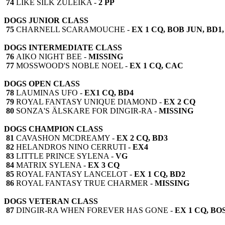
74
LIKE SILK ZULEIKA -
2 PP
DOGS JUNIOR CLASS
75
CHARNELL SCARAMOUCHE -
EX 1 CQ, BOB JUN, BD1, B
DOGS INTERMEDIATE CLASS
76
AIKO NIGHT BEE -
MISSING
77
MOSSWOOD'S NOBLE NOEL -
EX 1 CQ, CAC
DOGS OPEN CLASS
78
LAUMINAS UFO -
EX1 CQ, BD4
79
ROYAL FANTASY UNIQUE DIAMOND -
EX 2 CQ
80
SONZA'S ÄLSKARE FOR DINGIR-RA -
MISSING
DOGS CHAMPION CLASS
81
CAVASHON MCDREAMY -
EX 2 CQ, BD3
82
HELANDROS NINO CERRUTI -
EX4
83
LITTLE PRINCE SYLENA -
VG
84
MATRIX SYLENA -
EX 3 CQ
85
ROYAL FANTASY LANCELOT -
EX 1 CQ, BD2
86
ROYAL FANTASY TRUE CHARMER -
MISSING
DOGS VETERAN CLASS
87
DINGIR-RA WHEN FOREVER HAS GONE -
EX 1 CQ, BO