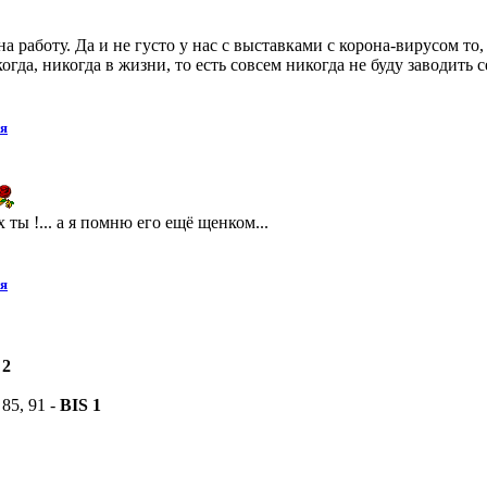
а работу. Да и не густо у нас с выставками с корона-вирусом то,
огда, никогда в жизни, то есть совсем никогда не буду заводить с
ия
!... а я помню его ещё щенком...
ия
 2
 85, 91 -
BIS 1