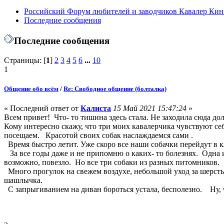
Российский Форум любителей и заводчиков Кавалер Кин
Последние сообщения
Последние сообщения
Страницы: [
1
]
2
3
4
5
6
...
10
1
Общение обо всём
/
Re: Свободное общение (болталка)
« Последний ответ от
Калиста
15 Май 2021 15:47:24
»
Всем привет! Что- то тишина здесь стала. Не заходила сюда дол
Кому интересно скажу, что три моих кавалерчика чувствуют се
посещаем. Красотой своих собак наслаждаемся сами .
Время быстро летит. Уже скоро все наши собачки перейдут в к
За все годы даже и не припомню о каких- то болезнях. Одна и
возможно, повезло. Но все три собаки из разных питомников.
Много прогулок на свежем воздухе, небольшой уход за шерстью
шашлычка.
С запрыгиванием на диван бороться устала, бесполезно. Ну, 