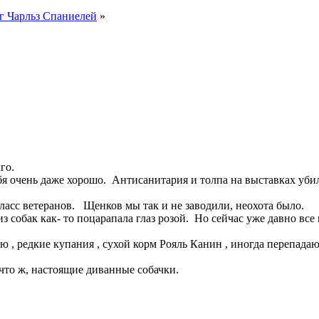
г Чарльз Спаниелей
»
го.
бя очень даже хорошо. Антисанитария и толпа на выставках убил
ласс ветеранов. Щенков мы так и не заводили, неохота было.
з собак как- то поцарапала глаз розой. Но сейчас уже давно вс
 , редкие купания , сухой корм Рояль Канин , иногда перепадаю
что ж, настоящие диванные собачки.