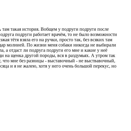
А там такая история. Вобщем у подруги подруги после
подруга подруги работает врачём, то не было возможности
ая тётя взяла его на ручки, просто так, без всяких там
 удар молнией. По жизни меня собаки никогда не выбирали
а, а отдаст ли подруга подруги его мне и какие у неё
еди на щенка другой породы, вся в раздумьях. А утром так
т, что мне без разницы - выставочный - не выствавочный,
есяца и я не жалею, хотя у него очень большой перекус, но