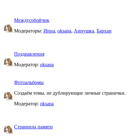
Междусобойчик
Модераторы:
Инна
,
oksana
,
Аннушка
,
Бархан
Поздравления
Модератор:
oksana
Фотоальбомы
Создаём темы, не дублирующие личные странички.
Модератор:
oksana
Страницы памяти